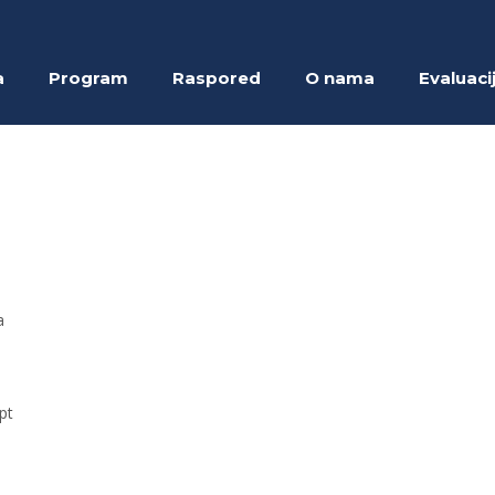
a
Program
Raspored
O nama
Evaluaci
a
pt