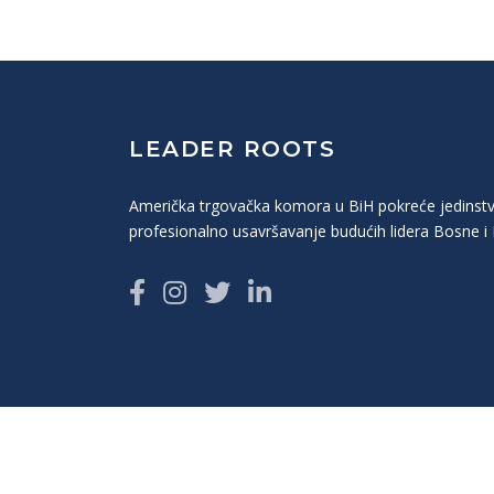
LEADER ROOTS
Američka trgovačka komora u BiH pokreće jedinst
profesionalno usavršavanje budućih lidera Bosne i
The information provided on this Web site is not official U.S. Governm
views or positions of the U.S. Agency for International Development o