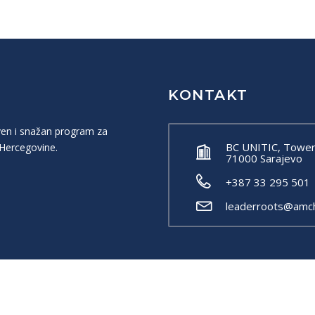
KONTAKT
ven i snažan program za
BC UNITIC, Tower B
 Hercegovine.
71000 Sarajevo
+387 33 295 501 
leaderroots@amc
ent information and does not represent the
r the U.S. Government.