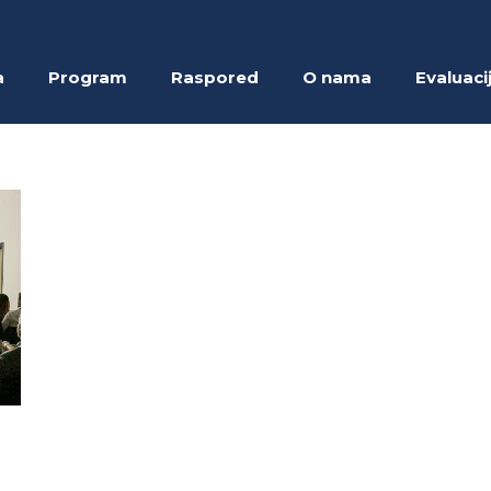
a
Program
Raspored
O nama
Evaluaci