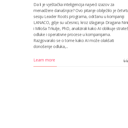
Da li je vještačka inteligencija najveći izazov za
menadžere današnjice? Ovo pitanje obilježilo je četvrt
sesiju Leader Roots programa, održanu u kompaniji
LANACO, gdje su učesnici, kroz izlaganja Dragana Nin
i Miloša Trkulje, PhD, analizirali kako AI oblikuje strate
odluke i operativne procese u kompanijama.
Razgovaralo se o tome kako AI može olakšati
donošenje odluka,...
Learn more