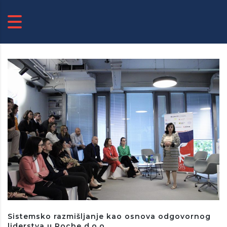
Sistemsko razmišljanje kao osnova odgovornog
liderstva u Roche d.o.o. ...