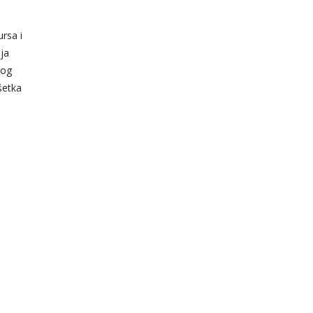
rsa i
ja
mog
šetka