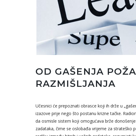
OD GAŠENJA POŽA
RAZMIŠLJANJA
Učesnici će prepoznati obrasce koji ih drže u „gašenju
izazove prije nego što postanu krizne tačke. Radi
da osmisle sistem koji omogućava brže donošenje o
zadataka, čime se oslobađa vrijeme za strateško pr