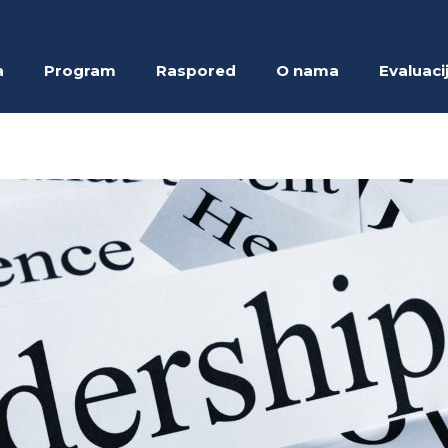
a
Program
Raspored
O nama
Evaluaci