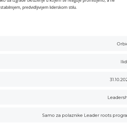
 kako da izgrade okruženje u kojem se reaguje promišljeno, a ne
 stabilnijem, predvidljivijem liderskom stilu.
Orbi
Ili
31.10.20
Leadersh
Samo za polaznike Leader roots progr