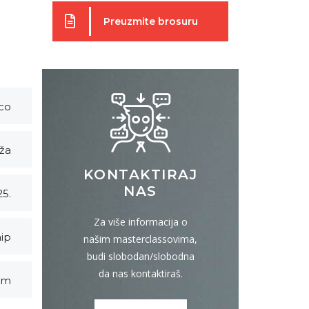
Preuzmite brosuru
co
dža
KONTAKTIRAJ
NAS
25.
Za više informacija o
ip
našim masterclassovima,
budi slobodan/slobodna
da nas kontaktiraš.
am