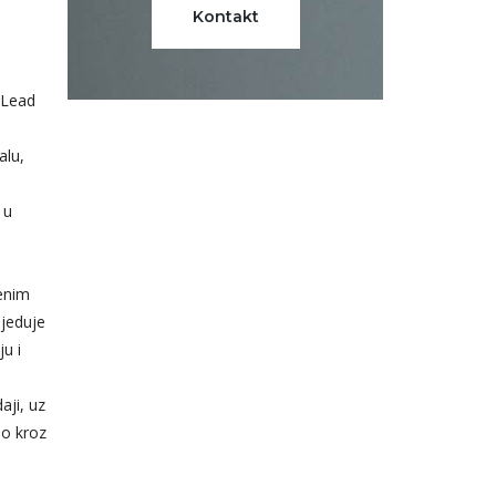
Kontakt
 Lead
alu,
 u
ženim
sjeduje
u i
aji, uz
no kroz