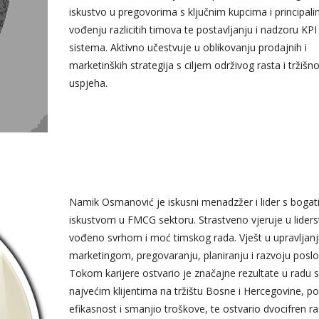
iskustvo u pregovorima s ključnim kupcima i principali
vođenju razlicitih timova te postavljanju i nadzoru KPI
sistema. Aktivno učestvuje u oblikovanju prodajnih i
marketinških strategija s ciljem održivog rasta i tržišn
uspjeha.
Namik Osmanović je iskusni menadzžer i lider s bogat
iskustvom u FMCG sektoru. Strastveno vjeruje u liders
vođeno svrhom i moć timskog rada. Vješt u upravljanj
marketingom, pregovaranju, planiranju i razvoju poslo
Tokom karijere ostvario je značajne rezultate u radu s
najvećim klijentima na tržištu Bosne i Hercegovine, p
efikasnost i smanjio troškove, te ostvario dvocifren ra