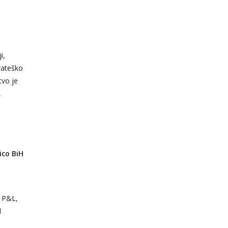
i,
rateško
tvo je
,
co BiH
a P&L,
d