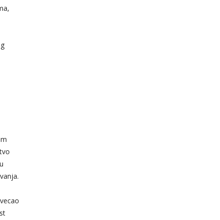
ma,
og
im
tvo
u
vanja.
ovecao
st