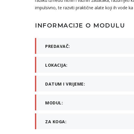
razliku između hitnih i važnih zadataka, razumjeti
impulsivno, te razviti praktične alate koji ih vode ka
INFORMACIJE O MODULU
PREDAVAČ:
LOKACIJA:
DATUM I VRIJEME:
MODUL:
ZA KOGA: