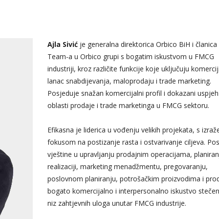
Ajla Sivić
je generalna direktorica Orbico BiH i članica
Team-a u Orbico grupi s bogatim iskustvom u FMCG
industriji, kroz različite funkcije koje uključuju komercij
lanac snabdijevanja, maloprodaju i trade marketing.
Posjeduje snažan komercijalni profil i dokazani uspjeh
oblasti prodaje i trade marketinga u FMCG sektoru.
Efikasna je liderica u vođenju velikih projekata, s izra
fokusom na postizanje rasta i ostvarivanje ciljeva. Po
vještine u upravljanju prodajnim operacijama, planiranj
realizaciji, marketing menadžmentu, pregovaranju,
poslovnom planiranju, potrošačkim proizvodima i prod
bogato komercijalno i interpersonalno iskustvo steče
niz zahtjevnih uloga unutar FMCG industrije.