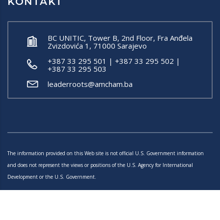
KONTAKT
BC UNITIC, Tower B, 2nd Floor, Fra Anđela
Zvizdovića 1, 71000 Sarajevo
+387 33 295 501 | +387 33 295 502 |
+387 33 295 503
leaderroots@amcham.ba
The information provided on this Web site is not official U.S. Government information
and does not represent the views or positions of the U.S. Agency for International
Development or the U.S. Government.
Sitemap
Created by Articoolisan