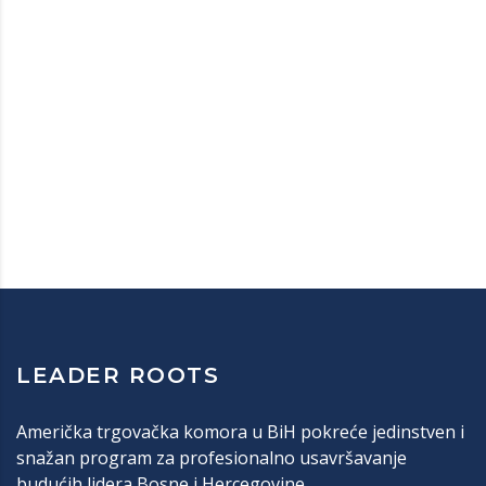
LEADER ROOTS
Američka trgovačka komora u BiH pokreće jedinstven i
snažan program za profesionalno usavršavanje
budućih lidera Bosne i Hercegovine.