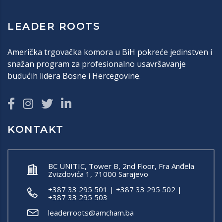
LEADER ROOTS
Američka trgovačka komora u BiH pokreće jedinstven i
snažan program za profesionalno usavršavanje
budućih lidera Bosne i Hercegovine.
KONTAKT
BC UNITIC, Tower B, 2nd Floor, Fra Anđela
Zvizdovića 1, 71000 Sarajevo
+387 33 295 501 | +387 33 295 502 |
+387 33 295 503
leaderroots@amcham.ba