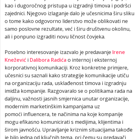
kao i dugoročnog pristupa u izgradnji timova i podršci
zajednici. Njegovo izlaganje dalo je učesnicima širu sliku
o tome kako odgovorno liderstvo može oblikovati ne
samo poslovne rezultate, već i širu društvenu okolinu,
ali i ponpuno izgraditi novu ličnost čovjeka.
Posebno interesovanje izazvalo je predavanje
Irene
Knežević
i
Dalibora Radića
o internoj i eksternoj
korporativnoj komunikaciji. Kroz konkretne primjere,
učesnici su saznali kako strategije komunikacije utiču
na organizaciju rada, usklađenost timova i izgradnju
imidža kompanije. Razgovaralo se o politikama rada na
daljinu, važnosti jasnih smjernica unutar organizacije,
modernim marketinškim kampanjama uz
pomoći influencera, te načinima na koje kompanije
mogu efikasno komunicirati s medijima, klijentima i
širom javnošću. Upravljanje kriznim situacijama takođe
je bilo jedna od ključnih tema, pri čemu su predavači