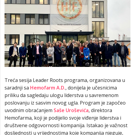
Treća sesija Leader Roots programa, organizovana u
saradnji sa
Hemofarm A.D.
, donijela je učesnicima
priliku da sagledaju ulogu liderstva u savremenom
poslovanju iz sasvim novog ugla. Program je započeo
uvodnim obraćanjem
Saše Uroševića
, direktora
Hemofarma, koji je podijelio svoje viđenje liderstva i
društvene odgovornosti kompanija. Istakao je važnost
dosljednosti u vrijednostima koje kompanija njeguje,