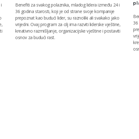
pl
i
Benefiti za svakog polaznika, mladog lidera između 24 i
36 godina starosti, koji je od strane svoje kompanije
Ben
o
prepoznat kao budući lider, su raznoliki ali svakako jako
36 
e,
vrijedni. Ovaj program za cilj ima razviti liderske vještine,
pre
ti
kreativno razmišljanje, organizacijske vještine i postaviti
vri
osnov za budući rast.
kre
osn