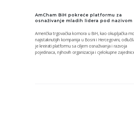
AmCham BiH pokreće platformu za
osnaživanje mladih lidera pod nazivom .
Američka trgovačka komora u BiH, kao okupljačka m
najistaknutijih kompanija u Bosni i Hercegovini, odlučil
je kreirati platformu sa ciljem osnaživanja i razvoja
pojedinaca, njihovih organizacija i cjelokupne zajednic