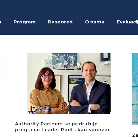
a
Program
Raspored
O nama
Evaluaci
r
Authority Partners se pridružuje
programu Leader Roots kao sponzor
Za