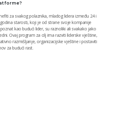
atforme?
efiti za svakog polaznika, mladog lidera između 24 i
godina starosti, koji je od strane svoje kompanije
poznat kao budući lider, su raznoliki ali svakako jako
jedni. Ovaj program za cilj ima razviti liderske vještine,
ativno razmišljanje, organizacijske vještine i postaviti
ov za budući rast.